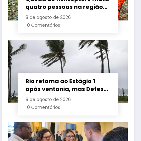
quatro pessoas na região
da Vista Chinesa, no Rio
8 de agosto de 2026
0 Comentários
Rio retorna ao Estágio 1
após ventania, mas Defesa
Civil alerta para baixa
8 de agosto de 2026
umidade e incêndios
0 Comentários