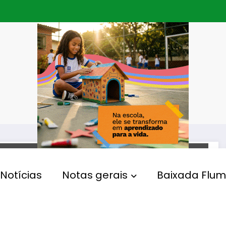
ARTIGO
Notícias
Notas gerais
Baixada Flum
Adultização infantil, um
risco agravado pelas redes
sociais