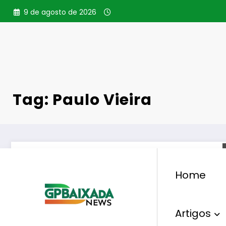
Pular
9 de agosto de 2026
para
o
conteúdo
Tag: Paulo Vieira
Home
Artigos