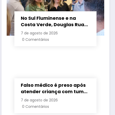
No Sul Fluminense e na
Costa Verde, Douglas Ruas
apresenta propostas de
7 de agosto de 2026
requalificação urbana
0 Comentários
Falso médico é preso após
atender criança com tumor
cerebral na Baixada
7 de agosto de 2026
Fluminense
0 Comentários