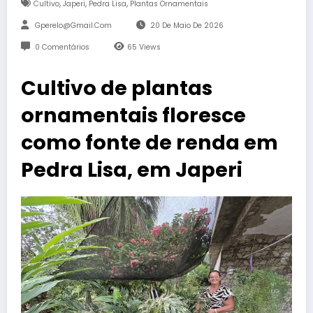
,
,
,
Cultivo
Japeri
Pedra Lisa
Plantas Ornamentais
Gperelo@gmail.com
20 De Maio De 2026
0 Comentários
65
Views
Cultivo de plantas
ornamentais floresce
como fonte de renda em
Pedra Lisa, em Japeri