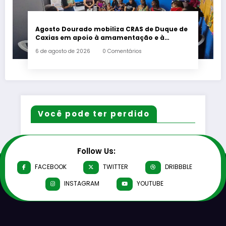
Agosto Dourado mobiliza CRAS de Duque de
Caxias em apoio à amamentação e à
primeira infância
6 de agosto de 2026
0 Comentários
Você pode ter perdido
Follow Us:
FACEBOOK
TWITTER
DRIBBBLE
INSTAGRAM
YOUTUBE