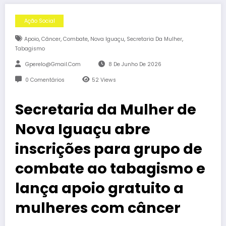
Ação Social
,
,
,
,
,
Apoio
Câncer
Combate
Nova Iguaçu
Secretaria Da Mulher
Tabagismo
Gperelo@gmail.com
8 De Junho De 2026
0 Comentários
52
Views
Secretaria da Mulher de
Nova Iguaçu abre
inscrições para grupo de
combate ao tabagismo e
lança apoio gratuito a
mulheres com câncer