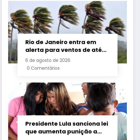
Rio de Janeiro entra em
alerta para ventos de até
110 km/h com avanço de
6 de agosto de 2026
frente fria associada a
0 Comentários
ciclone
Presidente Lula sanciona lei
que aumenta punição a
crimes digitais contra