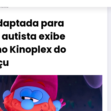
Views
daptada para
 autista exibe
no Kinoplex do
çu