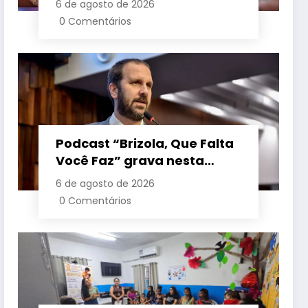
6 de agosto de 2026
crianças é sancionada
0 Comentários
Podcast “Brizola, Que Falta
Você Faz” grava nesta
sexta-feira (7) episódio
6 de agosto de 2026
com o deputado estadual
0 Comentários
Flávio Serafini