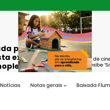
ada para
sta exibe
Sessão de ci
noplex do
autista exibe ‘
Notícias
Notas gerais
Baixada Flum
,
 Autista
Smurfs
Gperelo@gmail.com