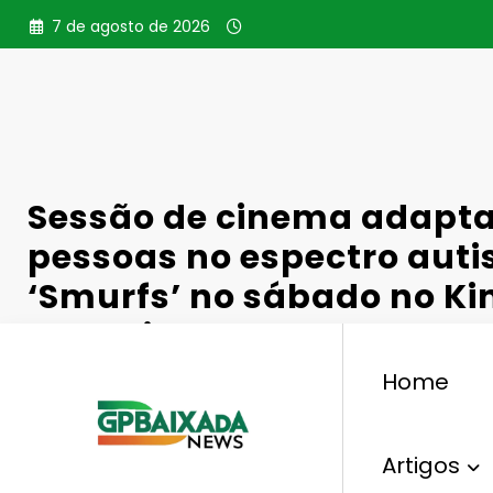
Pular
7 de agosto de 2026
para
o
conteúdo
Sessão de cinema adapt
pessoas no espectro auti
‘Smurfs’ no sábado no Ki
Shopping Nova Iguaçu
Home
Artigos
,
,
Entretenimento,
Adaptação
Cinema
Espectro