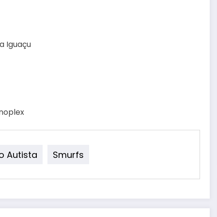
va Iguaçu
inoplex
o Autista
Smurfs