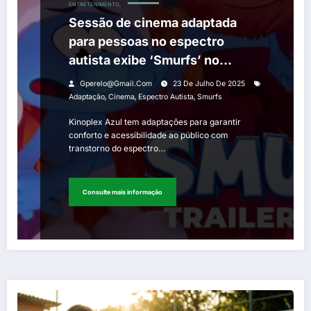
ENTRETENIMENTO,
Sessão de cinema adaptada
para pessoas no espectro
autista exibe ‘Smurfs’ no
sábado no Kinoplex do Shopping
Gperelo@gmail.com
23 De Julho De 2025
Nova Iguaçu
,
,
,
Adaptação
Cinema
Espectro Autista
Smurfs
Kinoplex Azul tem adaptações para garantir
conforto e acessibilidade ao público com
transtorno do espectro…
Consulte mais informação