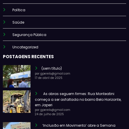
Política
Saúde
Segurança Pública
Uncategorized
POSTAGENS RECENTES
(sem título)
por gperelo@gmail.com
17 de abril de 2025
As obras seguem firmes: Rua Monteatini
começa a ser asfaltada no bairro Belo Horizonte,
em Japeri
por gperelo@gmail.com
24 de julho de 2025
‘Inclusão em Movimento’ abre a Semana