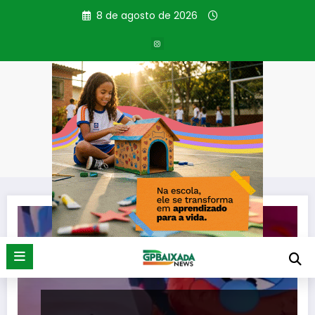
Pular
8 de agosto de 2026
para
o
conteúdo
Tag: Adaptação
Página inicial
Adaptação