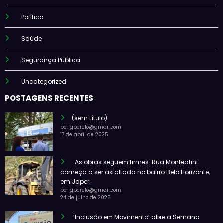
Política
Saúde
Segurança Pública
Uncategorized
POSTAGENS RECENTES
(sem título)
por gperelo@gmail.com
17 de abril de 2025
As obras seguem firmes: Rua Monteatini
começa a ser asfaltada no bairro Belo Horizonte,
em Japeri
por gperelo@gmail.com
24 de julho de 2025
‘Inclusão em Movimento’ abre a Semana