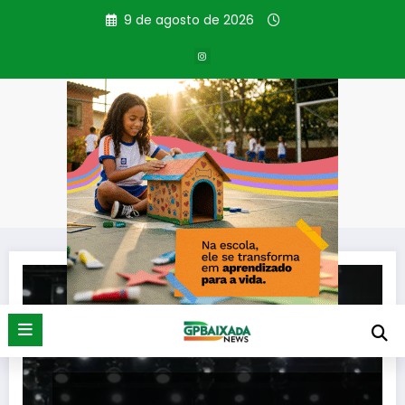
Pular
9 de agosto de 2026
para
o
conteúdo
Tag: declaração final
Página inicial
declaração final