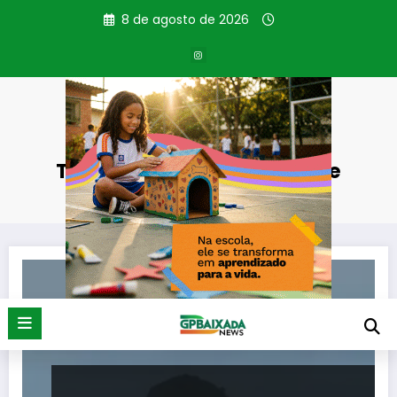
Pular
8 de agosto de 2026
para
o
conteúdo
Tag: operação de resgate
Página inicial
operação de resgate