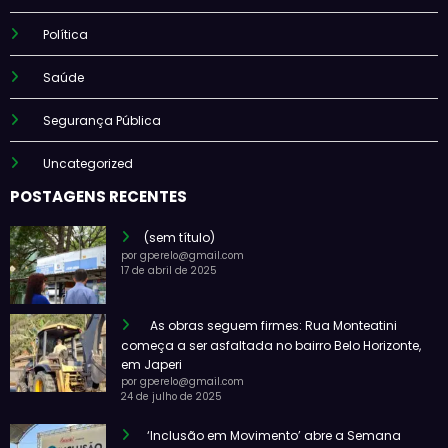
Política
Saúde
Segurança Pública
Uncategorized
POSTAGENS RECENTES
(sem título)
por gperelo@gmail.com
17 de abril de 2025
As obras seguem firmes: Rua Monteatini
começa a ser asfaltada no bairro Belo Horizonte,
em Japeri
por gperelo@gmail.com
24 de julho de 2025
‘Inclusão em Movimento’ abre a Semana