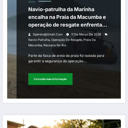
GERAL
Navio-patrulha da Marinha
encalha na Praia da Macumba e
operação de resgate enfrenta
ressaca no Rio
Gperelo@gmail.com
11 De Março De 2026
,
,
Navio-Patrulha
Operação De Resgate
Praia Da
,
Macumba
Ressaca No Rio
Parte da faixa de areia da praia foi isolada para
garantir a segurança da operação.…
Consulte mais informação