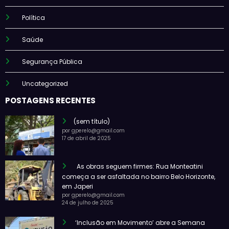
Política
Saúde
Segurança Pública
Uncategorized
POSTAGENS RECENTES
(sem título)
por gperelo@gmail.com
17 de abril de 2025
As obras seguem firmes: Rua Monteatini
começa a ser asfaltada no bairro Belo Horizonte,
em Japeri
por gperelo@gmail.com
24 de julho de 2025
‘Inclusão em Movimento’ abre a Semana