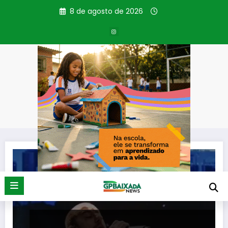
Pular
8 de agosto de 2026
para
o
conteúdo
Tag: Pontinha
Página inicial
Pontinha