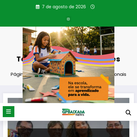
Pular
7 de agosto de 2026
para
o
conteúdo
Tag: Povos e Comunidades
Tradicionais
Página inicial
Povos e Comunidades Tradicionais