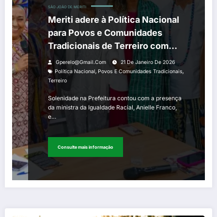
SÃO JOÃO DE MERITI
Meriti adere à Política Nacional
para Povos e Comunidades
Tradicionais de Terreiro com
presença da ministra Anielle
Gperelo@gmail.com
21 De Janeiro De 2026
,
,
Política Nacional
Povos E Comunidades Tradicionais
Terreiro
Solenidade na Prefeitura contou com a presença
da ministra da Igualdade Racial, Anielle Franco,
e…
Consulte mais informação