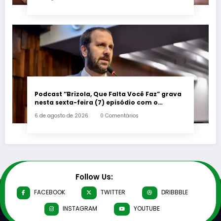
Podcast “Brizola, Que Falta Você Faz” grava
nesta sexta-feira (7) episódio com o
deputado estadual Flávio Serafini
6 de agosto de 2026
0 Comentários
Follow Us:
FACEBOOK
TWITTER
DRIBBBLE
INSTAGRAM
YOUTUBE