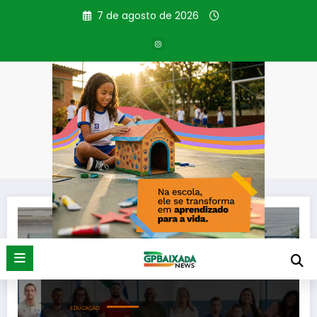
Pular
7 de agosto de 2026
para
o
conteúdo
Tag: projeto esportivo
Página inicial
projeto esportivo
EDUCAÇÃO