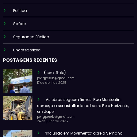
Política
Saúde
Segurança Pública
Uncategorized
POSTAGENS RECENTES
(sem título)
por gperelo@gmail.com
17 de abril de 2025
As obras seguem firmes: Rua Monteatini
começa a ser asfaltada no bairro Belo Horizonte,
em Japeri
por gperelo@gmail.com
24 de julho de 2025
‘Inclusão em Movimento’ abre a Semana