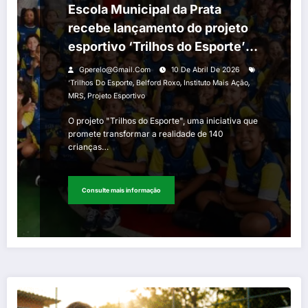
Escola Municipal da Prata
recebe lançamento do projeto
esportivo ‘Trilhos do Esporte’
em parceria com o Instituto
Gperelo@gmail.com
10 De Abril De 2026
Mais Ação e a MRS
,
,
,
‘Trilhos Do Esporte
Belford Roxo
Instituto Mais Ação
,
MRS
Projeto Esportivo
O projeto "Trilhos do Esporte", uma iniciativa que
promete transformar a realidade de 140
crianças…
Consulte mais informação