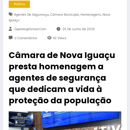
Política
,
,
,
Agentes De Segurança
Câmara Municipal
Homenagens
Nova
Iguaçu
Gperelo@gmail.com
25 De Junho De 2026
0 Comentários
42
Views
Câmara de Nova Iguaçu
presta homenagem a
agentes de segurança
que dedicam a vida à
proteção da população