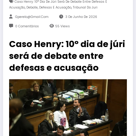
Caso Henry: 10° Dia De Júri Será De Debate Entre Defesas E
,
,
,
Acusação
Debate
Defesas E Acusação
Tribunal Do Juri
Gperelo@gmail.com
3 De Junho De 2026
0 Comentários
55
Views
Caso Henry: 10° dia de júri
será de debate entre
defesas e acusação