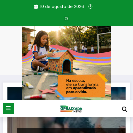
Pular
10 de agosto de 2026
para
o
conteúdo
Categoria: Anistia
Página inicial
Anistia