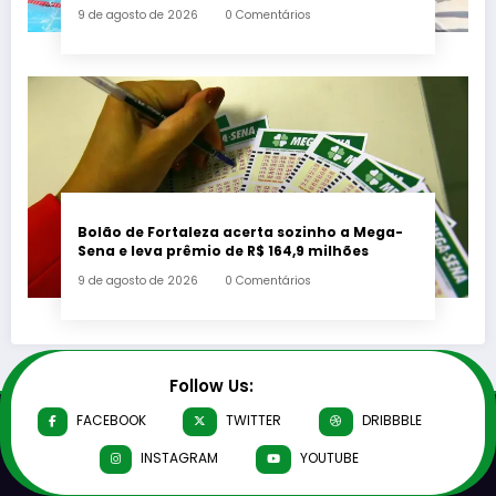
Paralímpicos Rio 2016 com a criação de um
9 de agosto de 2026
0 Comentários
mural no Parque Oeste
Bolão de Fortaleza acerta sozinho a Mega-
Sena e leva prêmio de R$ 164,9 milhões
9 de agosto de 2026
0 Comentários
Follow Us:
FACEBOOK
TWITTER
DRIBBBLE
INSTAGRAM
YOUTUBE