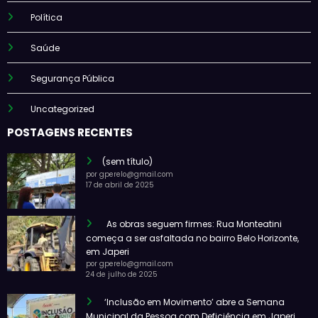
Política
Saúde
Segurança Pública
Uncategorized
POSTAGENS RECENTES
(sem título)
por gperelo@gmail.com
17 de abril de 2025
As obras seguem firmes: Rua Monteatini
começa a ser asfaltada no bairro Belo Horizonte,
em Japeri
por gperelo@gmail.com
24 de julho de 2025
‘Inclusão em Movimento’ abre a Semana
Municipal da Pessoa com Deficiência em Japeri