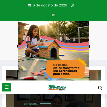
Pular
6 de agosto de 2026
para
o
conteúdo
Categoria: Gastronomia
Página inicial
Gastronomia
GASTRONOMIA