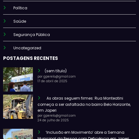
Política
Saúde
Segurança Pública
Uncategorized
POSTAGENS RECENTES
(sem título)
por gperelo@gmail.com
17 de abril de 2025
As obras seguem firmes: Rua Monteatini
começa a ser asfaltada no bairro Belo Horizonte,
em Japeri
por gperelo@gmail.com
24 de julho de 2025
‘Inclusão em Movimento’ abre a Semana
Municipal da Pessoa com Deficiência em Japeri