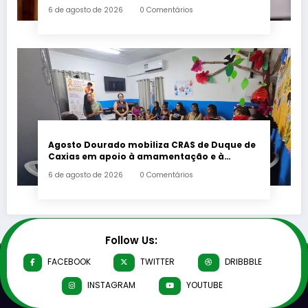
deputado estadual Flávio Serafini
6 de agosto de 2026
0 Comentários
Agosto Dourado mobiliza CRAS de Duque de
Caxias em apoio à amamentação e à
primeira infância
6 de agosto de 2026
0 Comentários
Follow Us:
FACEBOOK
TWITTER
DRIBBBLE
INSTAGRAM
YOUTUBE