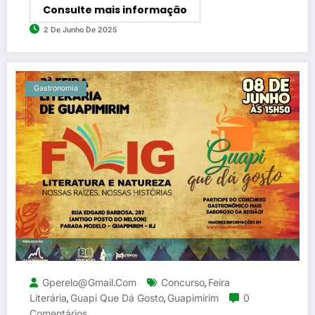
Consulte mais informação
2 De Junho De 2025
Gastronomia
Gperelo@gmail.com
Concurso
Feira
,
Literária
Guapi Que Dá Gosto
Guapimirim
0
,
,
Comentários