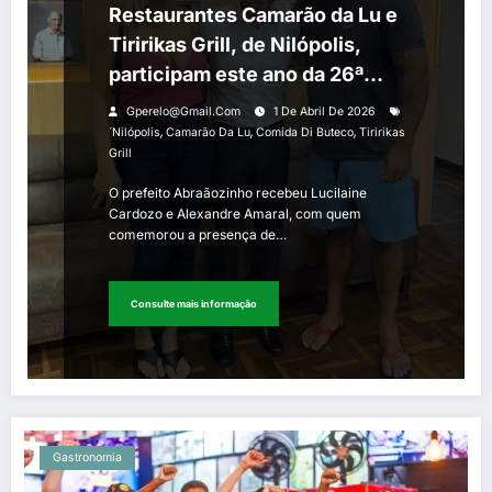
Restaurantes Camarão da Lu e
Tiririkas Grill, de Nilópolis,
participam este ano da 26ª
edição do Comida Di Buteco
Gperelo@gmail.com
1 De Abril De 2026
,
,
,
´Nilópolis
Camarão Da Lu
Comida Di Buteco
Tiririkas
Grill
O prefeito Abraãozinho recebeu Lucilaine
Cardozo e Alexandre Amaral, com quem
comemorou a presença de…
Consulte mais informação
Gastronomia