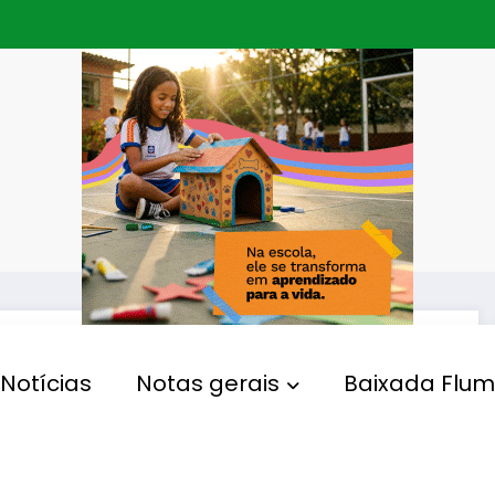
Notícias
Notas gerais
Baixada Flum
MODA
Firjan SENAI e Sebrae
promovem, em Duque de