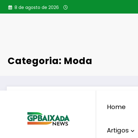
Pular
8 de agosto de 2026
para
o
conteúdo
Categoria: Moda
Home
Artigos