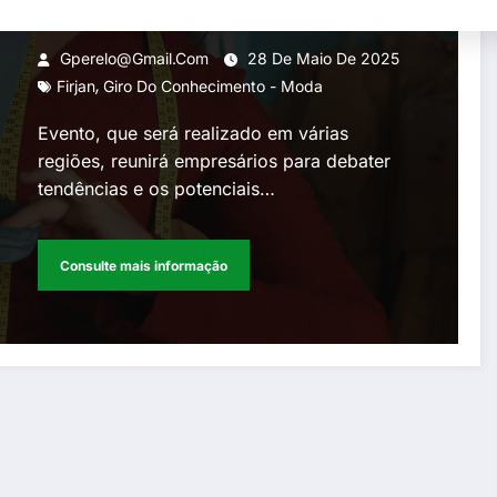
Caxias, a primeira edição do
Giro da Moda com foco no
Gperelo@gmail.com
28 De Maio De 2025
,
desenvolvimento do setor
Firjan
Giro Do Conhecimento - Moda
pelo estado
Evento, que será realizado em várias
regiões, reunirá empresários para debater
tendências e os potenciais…
Consulte mais informação