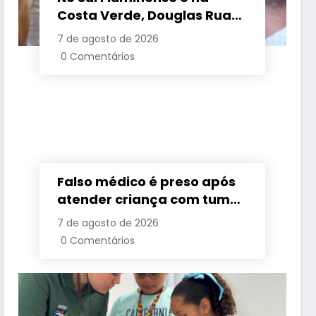
Costa Verde, Douglas Ruas
apresenta propostas de
7 de agosto de 2026
requalificação urbana
0 Comentários
Falso médico é preso após
atender criança com tumor
cerebral na Baixada
7 de agosto de 2026
Fluminense
0 Comentários