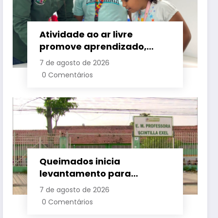
Atividade ao ar livre
promove aprendizado,
criatividade e socialização
7 de agosto de 2026
para crianças e
0 Comentários
adolescentes em Japeri
Queimados inicia
levantamento para
identificar demanda por
7 de agosto de 2026
vagas na rede municipal de
0 Comentários
ensino