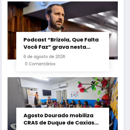
Podcast “Brizola, Que Falta
Você Faz” grava nesta
sexta-feira (7) episódio
6 de agosto de 2026
com o deputado estadual
0 Comentários
Flávio Serafini
Agosto Dourado mobiliza
CRAS de Duque de Caxias
em apoio à amamentação