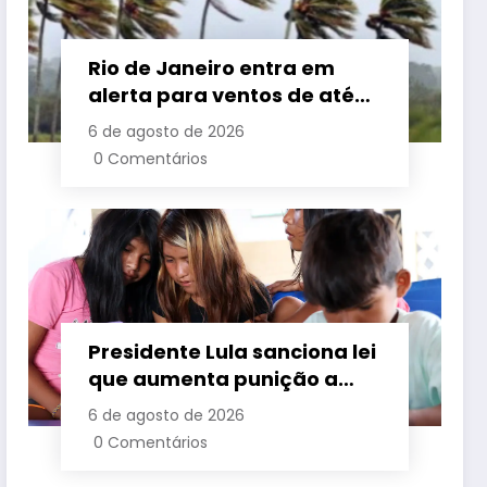
Rio de Janeiro entra em
alerta para ventos de até
110 km/h com avanço de
6 de agosto de 2026
frente fria associada a
0 Comentários
ciclone
Presidente Lula sanciona lei
que aumenta punição a
crimes digitais contra
6 de agosto de 2026
crianças é sancionada
0 Comentários