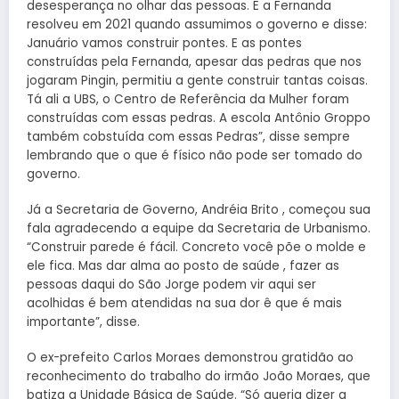
desesperança no olhar das pessoas. E a Fernanda
resolveu em 2021 quando assumimos o governo e disse:
Januário vamos construir pontes. E as pontes
construídas pela Fernanda, apesar das pedras que nos
jogaram Pingin, permitiu a gente construir tantas coisas.
Tá ali a UBS, o Centro de Referência da Mulher foram
construídas com essas pedras. A escola Antônio Groppo
também cobstuída com essas Pedras”, disse sempre
lembrando que o que é físico não pode ser tomado do
governo.
Já a Secretaria de Governo, Andréia Brito , começou sua
fala agradecendo a equipe da Secretaria de Urbanismo.
“Construir parede é fácil. Concreto você põe o molde e
ele fica. Mas dar alma ao posto de saúde , fazer as
pessoas daqui do São Jorge podem vir aqui ser
acolhidas é bem atendidas na sua dor ê que é mais
importante”, disse.
O ex-prefeito Carlos Moraes demonstrou gratidão ao
reconhecimento do trabalho do irmão João Moraes, que
batiza a Unidade Básica de Saúde. “Só queria dizer a