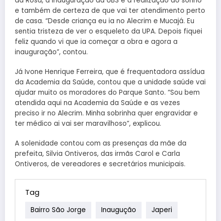
da Rosa, a inauguração da UBS é a realização do sonho
e também de certeza de que vai ter atendimento perto
de casa. “Desde criança eu ia no Alecrim e Mucajá. Eu
sentia tristeza de ver o esqueleto da UPA. Depois fiquei
feliz quando vi que ia começar a obra e agora a
inauguração”, contou.
Já Ivone Henrique Ferreira, que é frequentadora assídua
da Academia da Saúde, contou que a unidade saúde vai
ajudar muito os moradores do Parque Santo. “Sou bem
atendida aqui na Academia da Saúde e as vezes
preciso ir no Alecrim. Minha sobrinha quer engravidar e
ter médico ai vai ser maravilhoso”, explicou.
A solenidade contou com as presenças da mãe da
prefeita, Silvia Ontiveros, das irmãs Carol e Carla
Ontiveros, de vereadores e secretários municipais.
Tag
Bairro São Jorge
Inaugução
Japeri