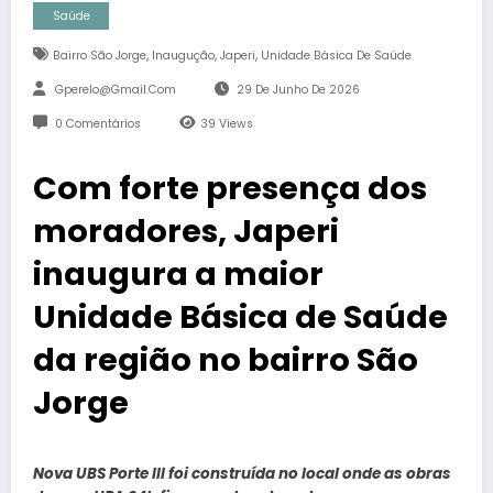
Saúde
,
,
,
Bairro São Jorge
Inaugução
Japeri
Unidade Básica De Saúde
Gperelo@gmail.com
29 De Junho De 2026
0 Comentários
39
Views
Com forte presença dos
moradores, Japeri
inaugura a maior
Unidade Básica de Saúde
da região no bairro São
Jorge
Nova UBS Porte III foi construída no local onde as obras