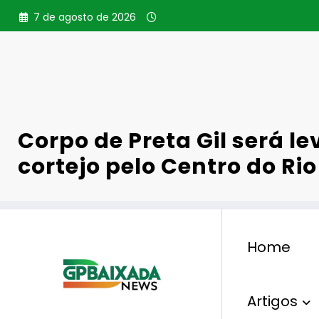
Pular
7 de agosto de 2026
para
o
conteúdo
Corpo de Preta Gil será l
cortejo pelo Centro do Rio
Home
,
,
Preta Gil
Cortejo
Teatro Municipal
Velório
0 Comentários
91
Views
Artigos