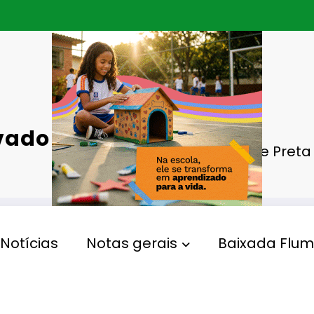
evado em
Corpo de Preta 
Notícias
Notas gerais
Baixada Flum
Gperelo@gmail.com
24 De Julho De 2025