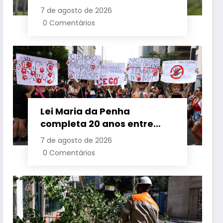
a suspender aulas nesta
7 de agosto de 2026
sexta-feira
0 Comentários
Lei Maria da Penha
completa 20 anos entre
avanços e desafios
7 de agosto de 2026
0 Comentários