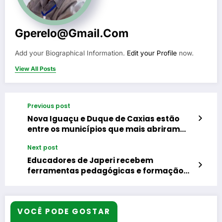
Gperelo@gmail.com
Add your Biographical Information.
Edit your Profile
now.
View All Posts
Previous post
Nova Iguaçu e Duque de Caxias estão
entre os municípios que mais abriram
empresas no Rio de Janeiro nos sete
Next post
primeiros meses do ano
Educadores de Japeri recebem
ferramentas pedagógicas e formação
para o uso prático nas escolas
VOCÊ PODE GOSTAR