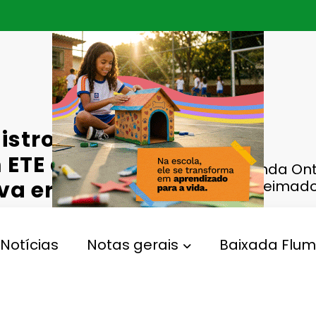
istro
 ETE de
Fernanda Onti
a era do
ETE de Queimad
Fluminense
Notícias
Notas gerais
Baixada Flum