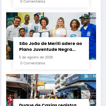
0 Comentários
semestre
São João de Meriti adere ao
Plano Juventude Negra
Viva durante visita da
5 de agosto de 2026
ministra da Igualdade
0 Comentários
Racial
Duque de Caxias registra