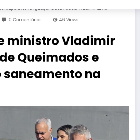
,
,
,
,
os
Japeri
Nova Iguaçu
Queimados
Vladimir Lima
0 Comentários
46
Views
e ministro Vladimir
 de Queimados e
o saneamento na