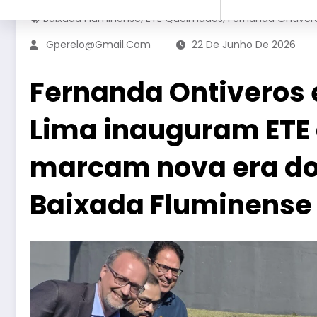
,
,
Baixada Fluminense
ETE Queimados
Fernanda Ontiver
Gperelo@gmail.com
22 De Junho De 2026
Fernanda Ontiveros 
Lima inauguram ETE
marcam nova era d
Baixada Fluminense