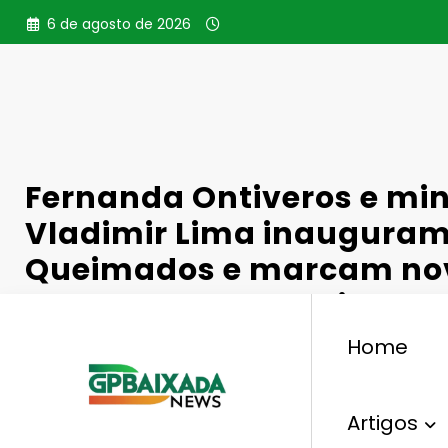
Pular
6 de agosto de 2026
para
o
conteúdo
Fernanda Ontiveros e min
Vladimir Lima inauguram
Queimados e marcam nov
saneamento na Baixada 
Home
Artigos
Saneamento Básico