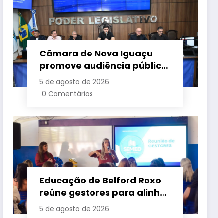
Câmara de Nova Iguaçu
promove audiência pública
para cobrar melhorias no
5 de agosto de 2026
fornecimento de energia
0 Comentários
elétrica
Educação de Belford Roxo
reúne gestores para alinhar
ações e fortalecer
5 de agosto de 2026
planejamento do segundo