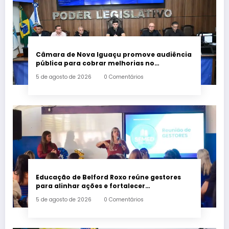
Câmara de Nova Iguaçu promove audiência
pública para cobrar melhorias no
fornecimento de energia elétrica
5 de agosto de 2026
0 Comentários
Educação de Belford Roxo reúne gestores
para alinhar ações e fortalecer
planejamento do segundo semestre
5 de agosto de 2026
0 Comentários