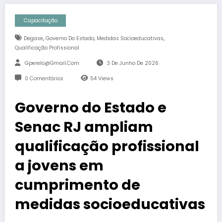
Capacitação
,
,
,
Degase
Governo Do Estado
Medidas Socioeducativas
Qualificação Profissional
Gperelo@gmail.com
3 De Junho De 2026
0 Comentários
54
Views
Governo do Estado e
Senac RJ ampliam
qualificação profissional
a jovens em
cumprimento de
medidas socioeducativas