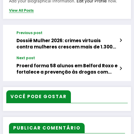
Add your Biographical Information.
Edit your Profile
now.
View All Posts
Previous post
Dossiê Mulher 2026: crimes virtuais
contra mulheres crescem mais de 1.300%
em dez anos no Estado do Rio
Next post
Proerd forma 58 alunos em Belford Roxo e
fortalece a prevenção às drogas com
apoio das famílias e da escola
VOCÊ PODE GOSTAR
PUBLICAR COMENTÁRIO