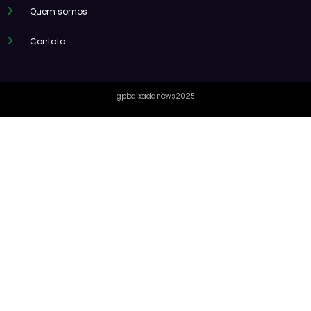
Quem somos
Contato
gpbaixadanews2025