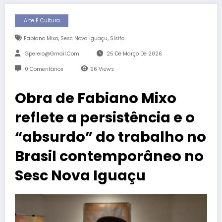
Arte E Cultura
,
,
Fabiano Mixo
Sesc Nova Iguaçu
Sísifo
Gperelo@gmail.com
25 De Março De 2026
0 Comentários
96
Views
Obra de Fabiano Mixo
reflete a persistência e o
“absurdo” do trabalho no
Brasil contemporâneo no
Sesc Nova Iguaçu