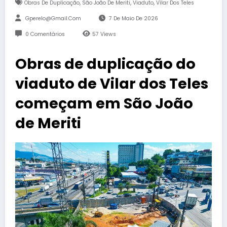
,
,
,
Obras De Duplicação
São João De Meriti
Viaduto
Vilar Dos Teles
Gperelo@gmail.com
7 De Maio De 2026
0 Comentários
57
Views
Obras de duplicação do
viaduto de Vilar dos Teles
começam em São João
de Meriti