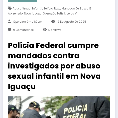
,
,
Abuso Sexual Infantil
Belford Roxo
Mandado De Busca E
,
,
Apreensão
Nova Iguaçu
Operação Tutis Liberos VI
Gperelo@gmail.com
12 De Agosto De 2025
0 Comentários
103
Views
Polícia Federal cumpre
mandados contra
investigados por abuso
sexual infantil em Nova
Iguaçu