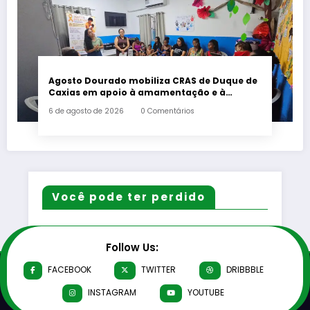
Agosto Dourado mobiliza CRAS de Duque de
Caxias em apoio à amamentação e à
primeira infância
6 de agosto de 2026
0 Comentários
Você pode ter perdido
Follow Us:
FACEBOOK
TWITTER
DRIBBBLE
INSTAGRAM
YOUTUBE