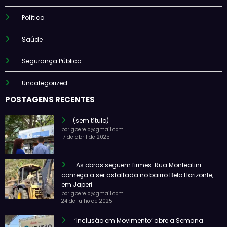
Política
Saúde
Segurança Pública
Uncategorized
POSTAGENS RECENTES
(sem título)
por gperelo@gmail.com
17 de abril de 2025
As obras seguem firmes: Rua Monteatini
começa a ser asfaltada no bairro Belo Horizonte,
em Japeri
por gperelo@gmail.com
24 de julho de 2025
‘Inclusão em Movimento’ abre a Semana