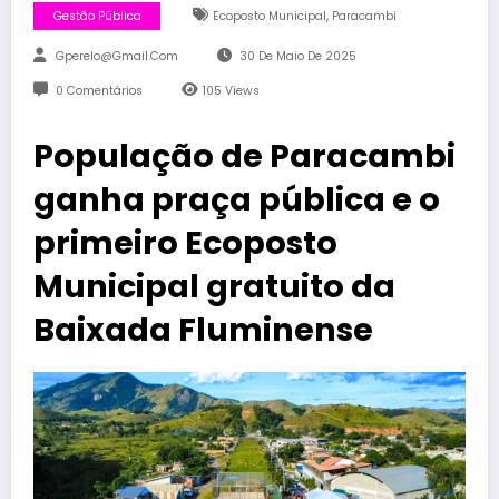
,
Gestão Pública
Ecoposto Municipal
Paracambi
Gperelo@gmail.com
30 De Maio De 2025
0 Comentários
105
Views
População de Paracambi
ganha praça pública e o
primeiro Ecoposto
Municipal gratuito da
Baixada Fluminense