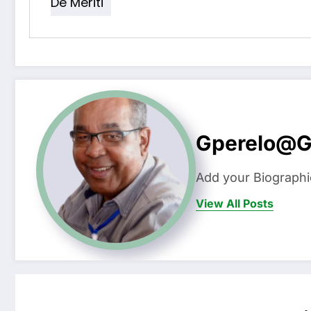
De Meriti
Gperelo@g
Add your Biographi
View All Posts