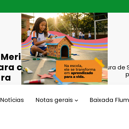
Meriti
ara crianças
Prefeitura de
p
ura
Notícias
Notas gerais
Baixada Flum
,
,
Da Baixada
Crianças Do SCFV
São João De Meriti
0 Comentários
102
Views