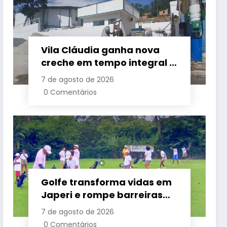
Vila Cláudia ganha nova
creche em tempo integral e
grande área de lazer em
7 de agosto de 2026
Belford Roxo
0 Comentários
Golfe transforma vidas em
Japeri e rompe barreiras
sociais com renovação de
7 de agosto de 2026
projeto histórico
0 Comentários