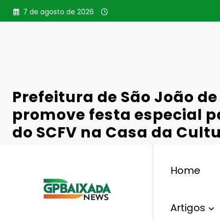
Pular
7 de agosto de 2026
para
o
conteúdo
Prefeitura de São João de 
promove festa especial p
do SCFV na Casa da Cult
Home
,
Municípios
Casa Da Cultura
Casa Da Cultura 
Artigos
Gperelo@gmail.com
7 De Novembro De 2025