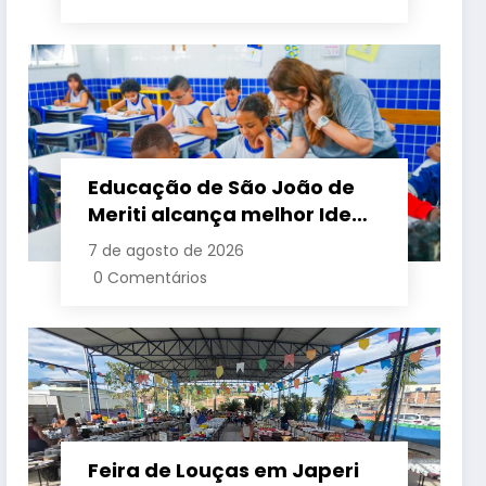
Educação de São João de
Meriti alcança melhor Ideb
da história e lidera entre as
7 de agosto de 2026
maiores redes da Baixada
0 Comentários
Feira de Louças em Japeri