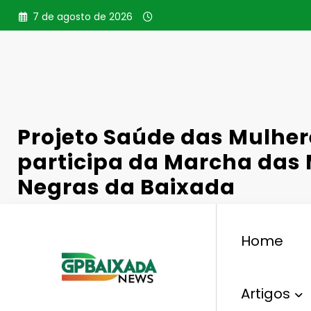
Pular
7 de agosto de 2026
para
o
conteúdo
Projeto Saúde das Mulhe
participa da Marcha das
Negras da Baixada
Home
,
,
Direitos Humanos
Marcha
Mulheres Negras
Pr
Artigos
7 De Julho De 2026
0 Comentários
35
V