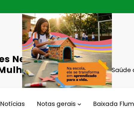
res Negras
 Mulheres
Projeto Saúde
Notícias
Notas gerais
Baixada Flum
ojeto Saúde
Gperelo@gmail.com
iews