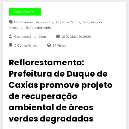
Meio Ambiente
,
,
Áreas Verdes Degradadas
Duque De Caxias
Recuperação
,
Ambiental
Reflorestamento
Gperelo@gmail.com
21 De Maio De 2026
0 Comentários
64
Views
Reflorestamento:
Prefeitura de Duque de
Caxias promove projeto
de recuperação
ambiental de áreas
verdes degradadas