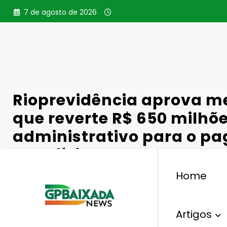
Pular
7 de agosto de 2026
para
o
conteúdo
Rioprevidência aprova me
que reverte R$ 650 milhõe
administrativo para o p
benefícios
Home
Artigos
,
,
Economia
Custeio Administrativo
Gestão
Rio