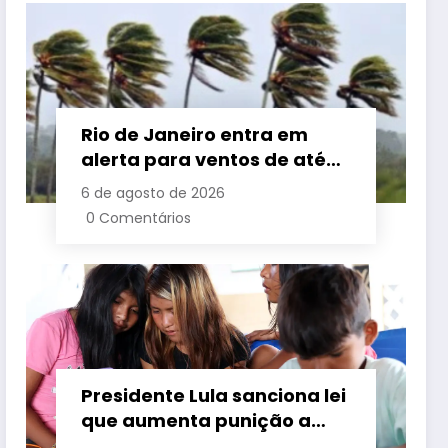
Rio de Janeiro entra em
alerta para ventos de até
110 km/h com avanço de
6 de agosto de 2026
frente fria associada a
0 Comentários
ciclone
Presidente Lula sanciona lei
que aumenta punição a
crimes digitais contra