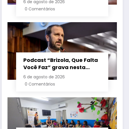
6 de agosto de 2026
crianças é sancionada
0 Comentários
Podcast “Brizola, Que Falta
Você Faz” grava nesta
sexta-feira (7) episódio
6 de agosto de 2026
com o deputado estadual
0 Comentários
Flávio Serafini