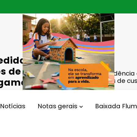
dida inédita
s de custeio
Rioprevidência
agamento de
milhões de cu
Notícias
Notas gerais
Baixada Flum
previdência
Gperelo@gmail.com