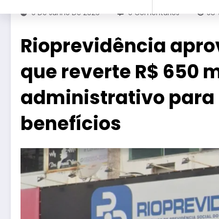
9 De Junho De 2026
0 Comentários
58
Rioprevidência apro
que reverte R$ 650 m
administrativo par
benefícios