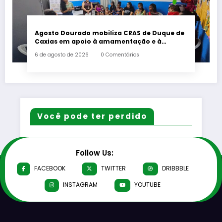
Agosto Dourado mobiliza CRAS de Duque de
Caxias em apoio à amamentação e à
primeira infância
6 de agosto de 2026
0 Comentários
Você pode ter perdido
Follow Us:
FACEBOOK
TWITTER
DRIBBBLE
INSTAGRAM
YOUTUBE