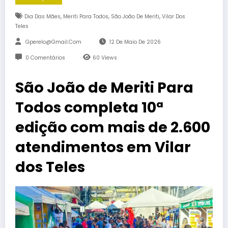
,
,
,
Dia Das Mães
Meriti Para Todos
São João De Meriti
Vilar Dos
Teles
Gperelo@gmail.com
12 De Maio De 2026
0 Comentários
60
Views
São João de Meriti Para
Todos completa 10ª
edição com mais de 2.600
atendimentos em Vilar
dos Teles