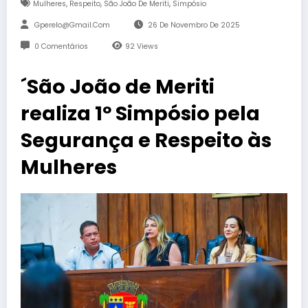
,
,
,
Mulheres
Respeito
São João De Meriti
Simpósio
Gperelo@gmail.com
26 De Novembro De 2025
0 Comentários
92
Views
´São João de Meriti
realiza 1º Simpósio pela
Segurança e Respeito às
Mulheres