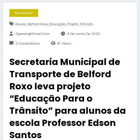
Municípios
,
,
,
,
Alunos
Belford Roxo
Éducação
Projeto
Trânsito
Gperelo@gmail.com
8 De Junho De 2026
0 Comentários
47
Views
Secretaria Municipal de
Transporte de Belford
Roxo leva projeto
“Educação Para o
Trânsito” para alunos da
escola Professor Edson
Santos