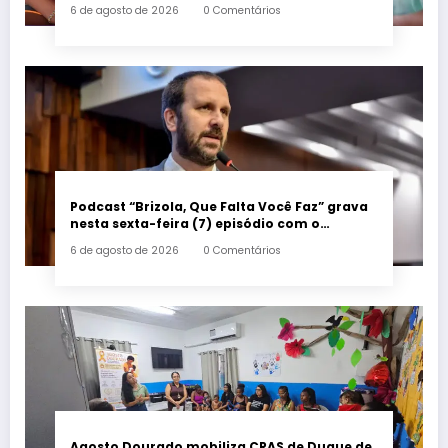
sancionada
6 de agosto de 2026
0 Comentários
Podcast “Brizola, Que Falta Você Faz” grava
nesta sexta-feira (7) episódio com o
deputado estadual Flávio Serafini
6 de agosto de 2026
0 Comentários
Agosto Dourado mobiliza CRAS de Duque de