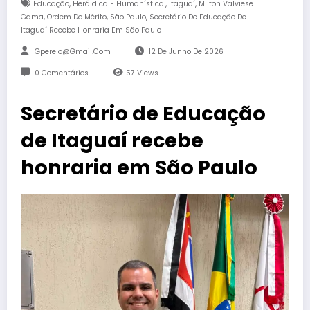
,
,
,
Educação
Heráldica E Humanística.
Itaguaí
Milton Valviese
,
,
,
Gama
Ordem Do Mérito
São Paulo
Secretário De Educação De
Itaguaí Recebe Honraria Em São Paulo
Gperelo@gmail.com
12 De Junho De 2026
0 Comentários
57
Views
Secretário de Educação
de Itaguaí recebe
honraria em São Paulo