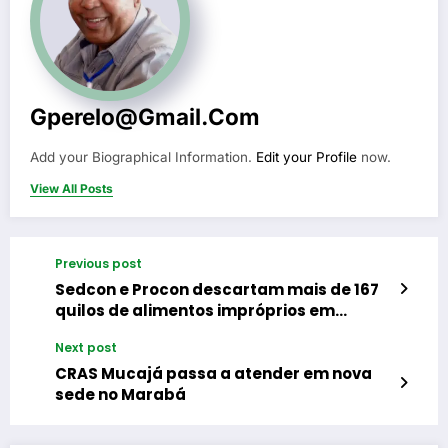
Gperelo@gmail.com
Add your Biographical Information.
Edit your Profile
now.
View All Posts
Previous post
Sedcon e Procon descartam mais de 167
quilos de alimentos impróprios em
fiscalização de bares e restaurantes
Next post
CRAS Mucajá passa a atender em nova
sede no Marabá