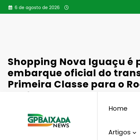
Pular
6 de agosto de 2026
para
o
conteúdo
Shopping Nova Iguaçu é 
embarque oficial do tran
Primeira Classe para o Ro
2026
Home
Artigos
,
,
Cultura
Embarque Oficial
Rock In Rio 2026
Sho