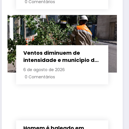
0 Comentários
família a partir desta
sexta-feira (7)
Ventos diminuem de
intensidade e município do
Rio volta ao Estágio 1
6 de agosto de 2026
0 Comentários
Homem é baleado em