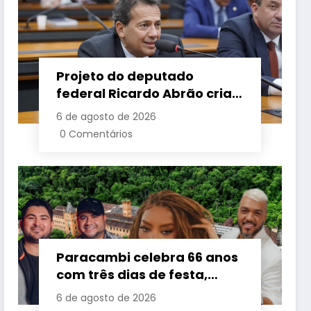
Projeto do deputado
federal Ricardo Abrão cria
‘Lei Recomeço 40+ Mulher’
6 de agosto de 2026
para ampliar
0 Comentários
oportunidades de trabalho
e combater o preconceito
por idade
Paracambi celebra 66 anos
com três dias de festa,
grandes shows e
6 de agosto de 2026
programação para toda a