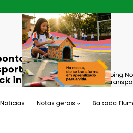
ponto de
sporte
Shopping No
ck in Rio
transpor
Notícias
Notas gerais
Baixada Flum
,
pping Nova Iguaçu
Transporte