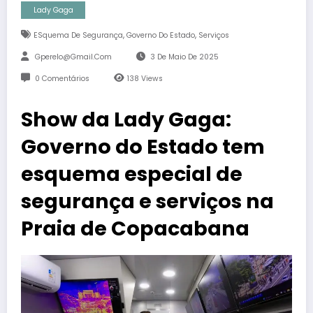
Lady Gaga
,
,
ESquema De Segurança
Governo Do Estado
Serviços
Gperelo@gmail.com
3 De Maio De 2025
0 Comentários
138
Views
Show da Lady Gaga:
Governo do Estado tem
esquema especial de
segurança e serviços na
Praia de Copacabana