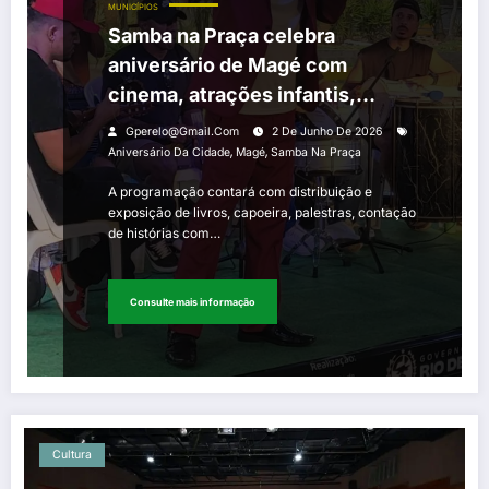
MUNICÍPIOS
Samba na Praça celebra
aniversário de Magé com
cinema, atrações infantis,
literatura e música
Gperelo@gmail.com
2 De Junho De 2026
,
,
Aniversário Da Cidade
Magé
Samba Na Praça
A programação contará com distribuição e
exposição de livros, capoeira, palestras, contação
de histórias com…
Consulte mais informação
Cultura