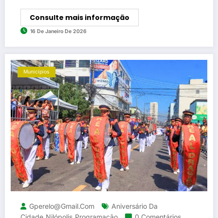
Consulte mais informação
16 De Janeiro De 2026
Municípios
Gperelo@gmail.com
Aniversário Da
Cidade
Nilópolis
Programação
0 Comentários
,
,