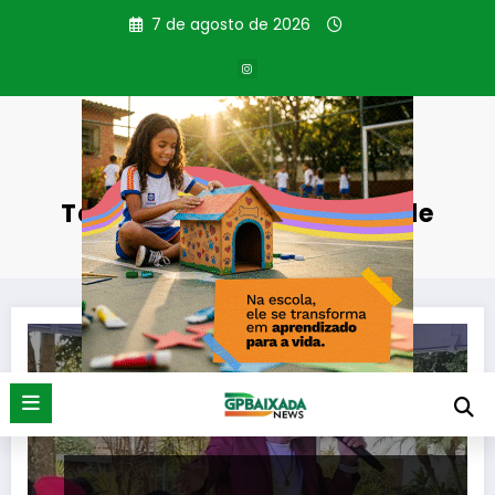
Pular
7 de agosto de 2026
para
o
conteúdo
Tag: Aniversário da cidade
Página inicial
Aniversário da cidade