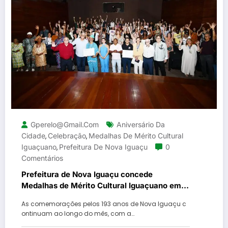
Gperelo@gmail.com
Aniversário Da
Cidade
Celebração
Medalhas De Mérito Cultural
,
,
Iguaçuano
Prefeitura De Nova Iguaçu
0
,
Comentários
Prefeitura de Nova Iguaçu concede
Medalhas de Mérito Cultural Iguaçuano em
celebração aos 193 anos do município
As comemorações pelos 193 anos de Nova Iguaçu c
ontinuam ao longo do mês, com a…