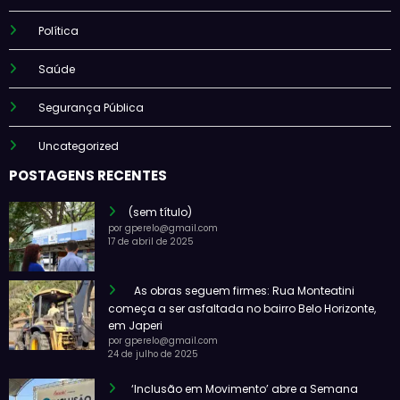
Política
Saúde
Segurança Pública
Uncategorized
POSTAGENS RECENTES
(sem título)
por gperelo@gmail.com
17 de abril de 2025
As obras seguem firmes: Rua Monteatini
começa a ser asfaltada no bairro Belo Horizonte,
em Japeri
por gperelo@gmail.com
24 de julho de 2025
‘Inclusão em Movimento’ abre a Semana