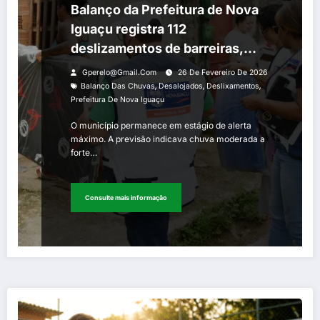
Balanço da Prefeitura de Nova
Iguaçu registra 112
deslizamentos de barreiras,
com 225 desalojados num total
Gperelo@gmail.com
26 De Fevereiro De 2026
de 4.254 pessoas afetadas
,
,
,
Balanço Das Chuvas
Desalojados
Deslixamentos
Prefeitura De Nova Iguaçu
pelas chuvas
O município permanece em estágio de alerta
máximo. A previsão indicava chuva moderada a
forte…
Consulte mais informação