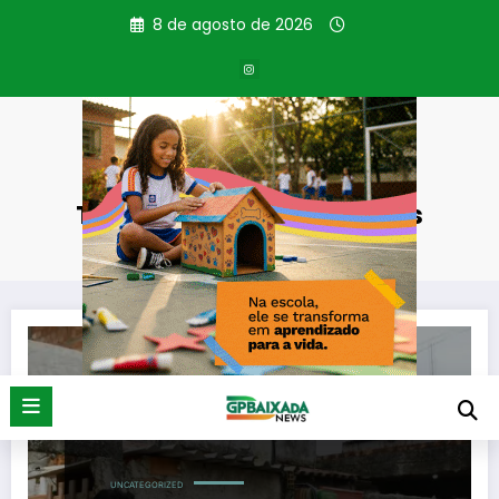
Pular
8 de agosto de 2026
para
o
conteúdo
Tag: Balanço das chuvas
Página inicial
Balanço das chuvas
UNCATEGORIZED