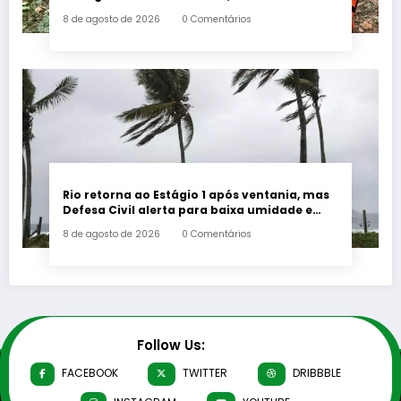
8 de agosto de 2026
0 Comentários
Rio retorna ao Estágio 1 após ventania, mas
Defesa Civil alerta para baixa umidade e
incêndios
8 de agosto de 2026
0 Comentários
Follow Us:
FACEBOOK
TWITTER
DRIBBBLE