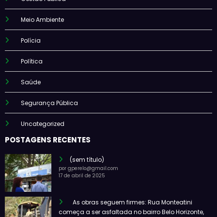
Meio Ambiente
Polícia
Política
Saúde
Segurança Pública
Uncategorized
POSTAGENS RECENTES
(sem título)
por gperelo@gmail.com
17 de abril de 2025
As obras seguem firmes: Rua Monteatini
começa a ser asfaltada no bairro Belo Horizonte,