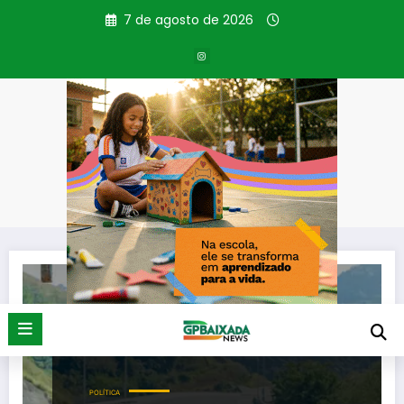
Pular
7 de agosto de 2026
para
o
conteúdo
Tag: BNDES
Página inicial
BNDES
POLÍTICA