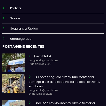
Política
Saúde
Segurança Pública
Uncategorized
POSTAGENS RECENTES
(sem título)
por gperelo@gmail.com
17 de abril de 2025
As obras seguem firmes: Rua Monteatini
começa a ser asfaltada no bairro Belo Horizonte,
em Japeri
por gperelo@gmail.com
24 de julho de 2025
‘Inclusão em Movimento’ abre a Semana