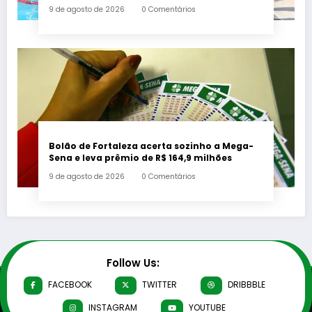
Paralímpicos Rio 2016 com a criação de um
9 de agosto de 2026
0 Comentários
mural no Parque Oeste
Bolão de Fortaleza acerta sozinho a Mega-
Sena e leva prêmio de R$ 164,9 milhões
9 de agosto de 2026
0 Comentários
Follow Us:
FACEBOOK
TWITTER
DRIBBBLE
INSTAGRAM
YOUTUBE