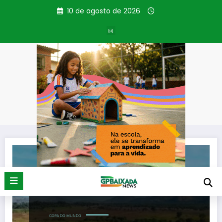
Pular
10 de agosto de 2026
para
o
conteúdo
Tag: Brasil e Noruega
Página inicial
Brasil e Noruega
COPA DO MUNDO