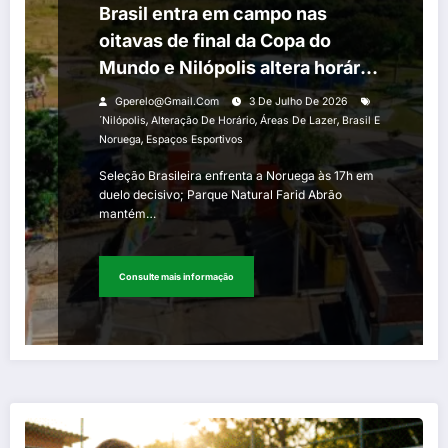
Brasil entra em campo nas
oitavas de final da Copa do
Mundo e Nilópolis altera horário
de espaços esportivos e de
Gperelo@gmail.com
3 De Julho De 2026
lazer neste domingo
,
,
,
´Nilópolis
Alteração De Horário
Áreas De Lazer
Brasil E
,
Noruega
Espaços Esportivos
Seleção Brasileira enfrenta a Noruega às 17h em
duelo decisivo; Parque Natural Farid Abrão
mantém…
Consulte mais informação