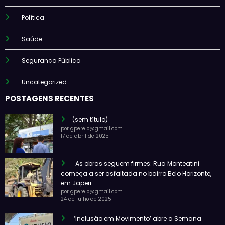
Política
Saúde
Segurança Pública
Uncategorized
POSTAGENS RECENTES
(sem título)
por gperelo@gmail.com
17 de abril de 2025
As obras seguem firmes: Rua Monteatini
começa a ser asfaltada no bairro Belo Horizonte,
em Japeri
por gperelo@gmail.com
24 de julho de 2025
‘Inclusão em Movimento’ abre a Semana