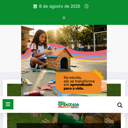
Pular
8 de agosto de 2026
para
o
conteúdo
Tag: Brasíl x Escócia
Página inicial
Brasíl x Escócia