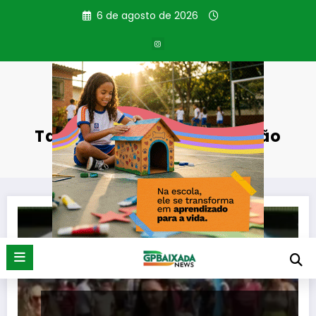
Pular
6 de agosto de 2026
para
o
conteúdo
Tag: Caminhada do Amicão
Página inicial
Caminhada do Amicão