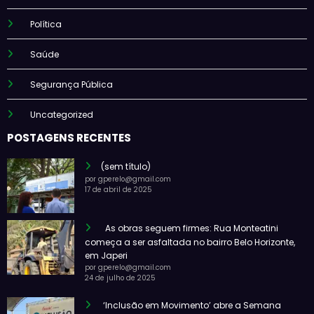
Política
Saúde
Segurança Pública
Uncategorized
POSTAGENS RECENTES
(sem título)
por gperelo@gmail.com
17 de abril de 2025
As obras seguem firmes: Rua Monteatini
começa a ser asfaltada no bairro Belo Horizonte,
em Japeri
por gperelo@gmail.com
24 de julho de 2025
‘Inclusão em Movimento’ abre a Semana