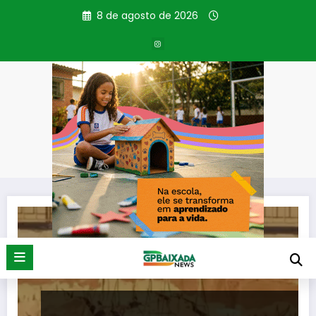
Pular
8 de agosto de 2026
para
o
conteúdo
Tag: Caos
Página inicial
Caos