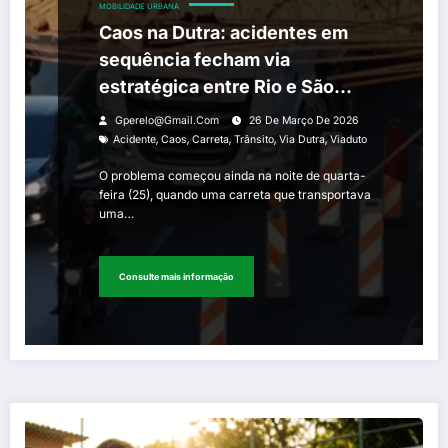
MOBILIDADE URBANA
Caos na Dutra: acidentes em
sequência fecham via
estratégica entre Rio e São
Paulo e travam manhã na
Gperelo@gmail.com
26 De Março De 2026
Baixada Fluminense
,
,
,
,
,
Acidente
Caos
Carreta
Trânsito
Via Dutra
Viaduto
O problema começou ainda na noite de quarta-
feira (25), quando uma carreta que transportava
uma…
Consulte mais informação