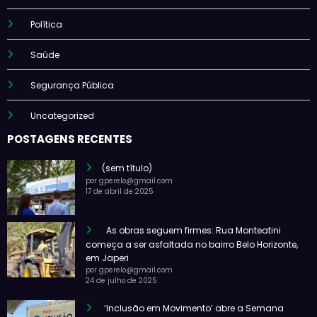
Política
Saúde
Segurança Pública
Uncategorized
POSTAGENS RECENTES
(sem título)
por gperelo@gmail.com
17 de abril de 2025
As obras seguem firmes: Rua Monteatini
começa a ser asfaltada no bairro Belo Horizonte,
em Japeri
por gperelo@gmail.com
24 de julho de 2025
‘Inclusão em Movimento’ abre a Semana