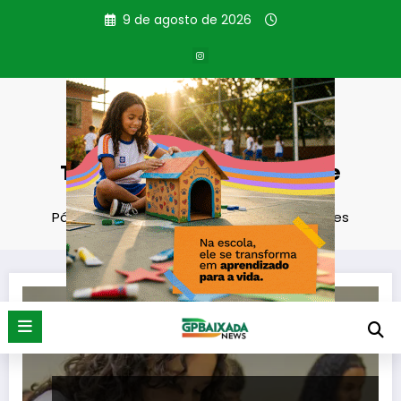
Pular
9 de agosto de 2026
para
o
conteúdo
Tag: carreiras técnicas e
militares
Página inicial
carreiras técnicas e militares