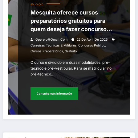
EDUCAÇÃO
Mesquita oferece cursos
preparatórios gratuitos para
quem deseja fazer concurso
público de olho em vestibulares,
Gperelo@gmail.com
22 De Abril De 2026
carreiras técnicas e militares
,
,
Carreiras Técnicas E Militares
Concurso Público
,
Cursos Preparatórios
Gratuito
O curso é dividido em duas modalidades: pré-
técnico e pré-vestibular. Para se matricular no
pré-técnico…
Consulte mais informação