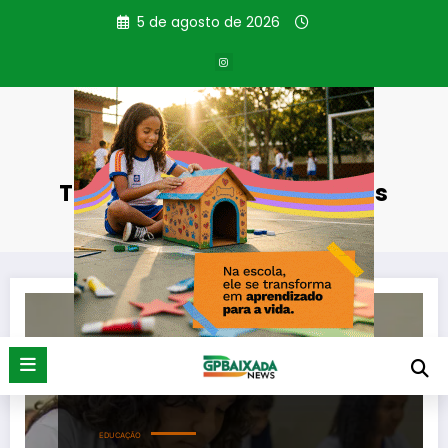
Pular
5 de agosto de 2026
para
o
conteúdo
Tag: cursos preparatórios
Página inicial
cursos preparatórios
EDUCAÇÃO