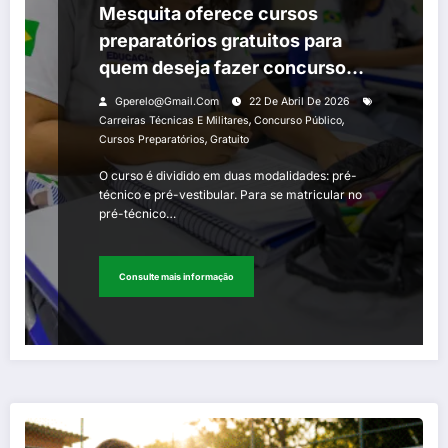
Mesquita oferece cursos
preparatórios gratuitos para
quem deseja fazer concurso
público de olho em vestibulares,
Gperelo@gmail.com
22 De Abril De 2026
carreiras técnicas e militares
,
,
Carreiras Técnicas E Militares
Concurso Público
,
Cursos Preparatórios
Gratuito
O curso é dividido em duas modalidades: pré-
técnico e pré-vestibular. Para se matricular no
pré-técnico…
Consulte mais informação