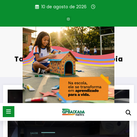
Pular
10 de agosto de 2026
para
o
conteúdo
Tag: Centro de Radioterapia
Página inicial
Centro de Radioterapia
SAÚDE