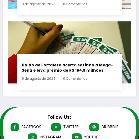
Paralímpicos Rio 2016 com a criação de um
9 de agosto de 2026
0 Comentários
mural no Parque Oeste
Bolão de Fortaleza acerta sozinho a Mega-
Sena e leva prêmio de R$ 164,9 milhões
9 de agosto de 2026
0 Comentários
Follow Us:
FACEBOOK
TWITTER
DRIBBBLE
INSTAGRAM
YOUTUBE